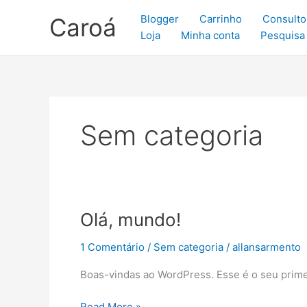
Ir
Blogger
Carrinho
Consulto
Caroá
para
Loja
Minha conta
Pesquisa
o
conteúdo
Sem categoria
Olá,
Olá, mundo!
mundo!
1 Comentário
/
Sem categoria
/
allansarmento
Boas-vindas ao WordPress. Esse é o seu primei
Read More »