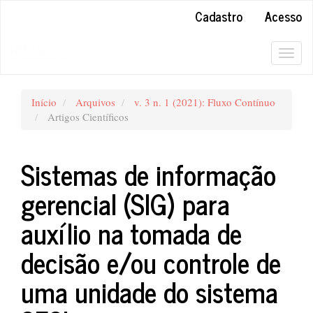
##plugins.themes.bootstrap3.accessible_menu.main_navigation#
Cadastro
Acesso
##plugins.themes.bootstrap3.accessible_menu.main_content##
##plugins.themes.bootstrap3.accessible_menu.sidebar##
Togg
navig
Início
Arquivos
v. 3 n. 1 (2021): Fluxo Contínuo
Artigos Científicos
Sistemas de informação
gerencial (SIG) para
auxílio na tomada de
decisão e/ou controle de
uma unidade do sistema